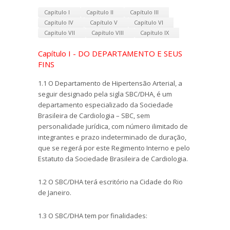
Capítulo I
Capítulo II
Capítulo III
Capítulo IV
Capítulo V
Capítulo VI
Capítulo VII
Capítulo VIII
Capítulo IX
Capítulo I - DO DEPARTAMENTO E SEUS
FINS
1.1 O Departamento de Hipertensão Arterial, a
seguir designado pela sigla SBC/DHA, é um
departamento especializado da Sociedade
Brasileira de Cardiologia – SBC, sem
personalidade jurídica, com número ilimitado de
integrantes e prazo indeterminado de duração,
que se regerá por este Regimento Interno e pelo
Estatuto da Sociedade Brasileira de Cardiologia.
1.2 O SBC/DHA terá escritório na Cidade do Rio
de Janeiro.
1.3 O SBC/DHA tem por finalidades: