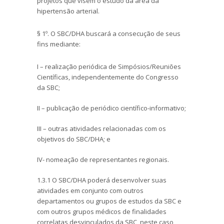
projetos que visem o estudo da área da
hipertensão arterial.
§ 1º. O SBC/DHA buscará a consecução de seus
fins mediante:
I – realização periódica de Simpósios/Reuniões
Científicas, independentemente do Congresso
da SBC;
II – publicação de periódico científico-informativo;
III – outras atividades relacionadas com os
objetivos do SBC/DHA; e
IV- nomeação de representantes regionais.
1.3.1 O SBC/DHA poderá desenvolver suas
atividades em conjunto com outros
departamentos ou grupos de estudos da SBC e
com outros grupos médicos de finalidades
correlatas desvinculados da SBC, neste caso