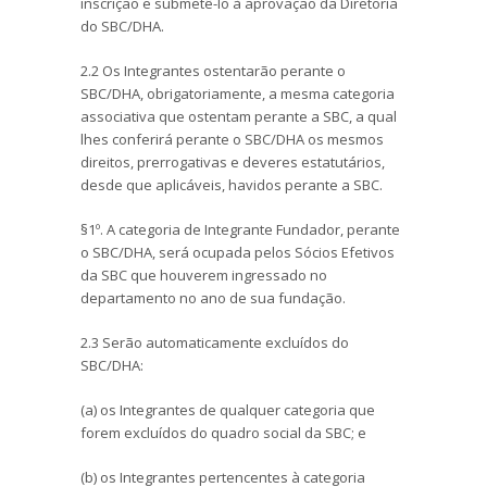
inscrição e submetê-lo à aprovação da Diretoria
do SBC/DHA.
2.2 Os Integrantes ostentarão perante o
SBC/DHA, obrigatoriamente, a mesma categoria
associativa que ostentam perante a SBC, a qual
lhes conferirá perante o SBC/DHA os mesmos
direitos, prerrogativas e deveres estatutários,
desde que aplicáveis, havidos perante a SBC.
§1º. A categoria de Integrante Fundador, perante
o SBC/DHA, será ocupada pelos Sócios Efetivos
da SBC que houverem ingressado no
departamento no ano de sua fundação.
2.3 Serão automaticamente excluídos do
SBC/DHA:
(a) os Integrantes de qualquer categoria que
forem excluídos do quadro social da SBC; e
(b) os Integrantes pertencentes à categoria