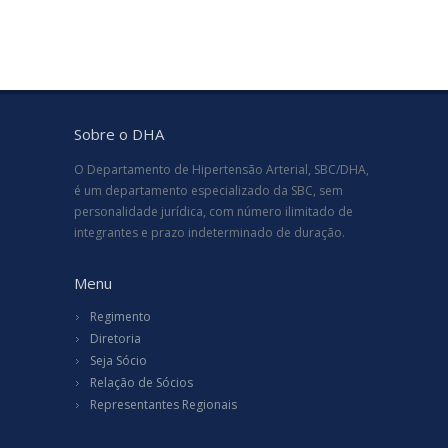
Sobre o DHA
O Departamento de Hipertensão Arterial, SBC/DHA,
é um departamento especializado da SBC, sem
personalidade jurídica, com número ilimitado de
integrantes e prazo indeterminado de duração.
Menu
Regimento
Diretoria
Seja Sócio
Relação de Sócios
Representantes Regionais