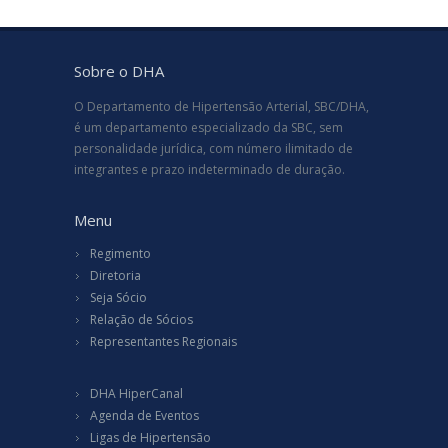
Sobre o DHA
O Departamento de Hipertensão Arterial, SBC/DHA,
é um departamento especializado da SBC, sem
personalidade jurídica, com número ilimitado de
integrantes e prazo indeterminado de duração.
Menu
Regimento
Diretoria
Seja Sócio
Relação de Sócios
Representantes Regionais
DHA HiperCanal
Agenda de Eventos
Ligas de Hipertensão