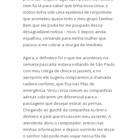
nem fui lá para saber que tinha essa coisa, o
motivo tinha sido uma epidemia de conjuntivite
que acometeu quase todo o meu grupo familiar.
Bem que ele podia ter me poupado dessa
desagradável notícia – risos. E depois ainda
espalhou, contando para minha mulher que
passou a me cobrar a cirurgia de imediato.
Agora, o definitivo foi o que me aconteceu na
semana passada: estava voltando de São Paulo
com meu colega de clínica (o Jassen), e no
aeroporto ele sugeriu comprarmos a chamada
cadeira conforto, que fica nas filas de
emergência. Virou coisa comum as companhias
aéreas cobrarem um diferencial para o
passageiro que desejar estirar as pernas.
Chegando ao guichê da companhia eu tirei o
dinheiro e pedi que trocassem meu assento. A
atendente abriu o computador, entrou nas
minhas informações e depois sorrindo me disse:
o senhor não pode mais viajar nessa fila de