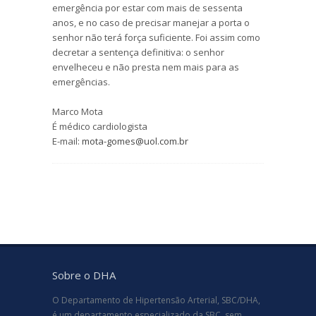
emergência por estar com mais de sessenta
anos, e no caso de precisar manejar a porta o
senhor não terá força suficiente. Foi assim como
decretar a sentença definitiva: o senhor
envelheceu e não presta nem mais para as
emergências.
Marco Mota
É médico cardiologista
E-mail:
mota-gomes@uol.com.br
Sobre o DHA
O Departamento de Hipertensão Arterial, SBC/DHA,
é um departamento especializado da SBC, sem