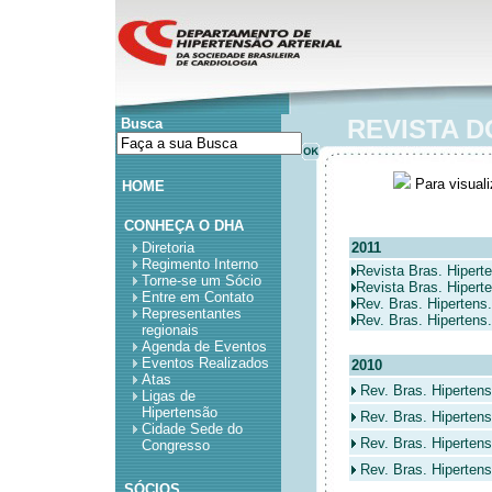
REVISTA D
Busca
Para visual
HOME
CONHEÇA O DHA
Diretoria
2011
Regimento Interno
Revista Bras. Hipert
Torne-se um Sócio
Revista Bras. Hipert
Entre em Contato
Rev. Bras. Hipertens.
Representantes
Rev. Bras. Hipertens.
regionais
Agenda de Eventos
Eventos Realizados
2010
Atas
Rev. Bras. Hiperten
Ligas de
Hipertensão
Rev. Bras. Hipertens
Cidade Sede do
Rev. Bras. Hipertens
Congresso
Rev. Bras. Hipertens
SÓCIOS