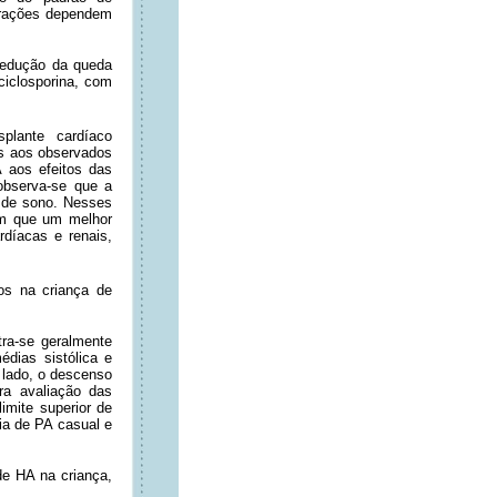
erações dependem
redução da queda
ciclosporina, com
plante cardíaco
s aos observados
A aos efeitos das
 observa-se que a
o de sono. Nesses
em que um melhor
rdíacas e renais,
os na criança de
ra-se geralmente
médias sistólica e
o lado, o descenso
ra avaliação das
limite superior de
ia de PA casual e
 de HA na criança,