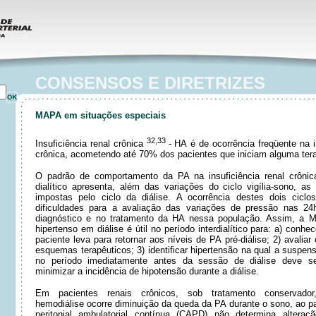
CONSENSOS E DIRETRIZES
MAPA em situações especiais
32,33
Insuficiência renal crônica
-
HA é de ocorrência freqüente na i
crônica, acometendo até 70% dos pacientes que iniciam alguma terap
O padrão de comportamento da PA na insuficiência renal crônic
dialítico apresenta, além das variações do ciclo vigília-sono, a
impostas pelo ciclo da diálise. A ocorrência destes dois ciclo
dificuldades para a avaliação das variações de pressão nas 2
diagnóstico e no tratamento da HA nessa população. Assim, a 
hipertenso em diálise é útil no período interdialítico para: a) conh
paciente leva para retornar aos níveis de PA pré-diálise; 2) avaliar
esquemas terapêuticos; 3) identificar hipertensão na qual a suspe
no período imediatamente antes da sessão de diálise deve se
minimizar a incidência de hipotensão durante a diálise.
Em pacientes renais crônicos, sob tratamento conservador, 
hemodiálise ocorre diminuição da queda da PA durante o sono, ao pa
peritonial ambulatorial contínua (CAPD) não determina altera