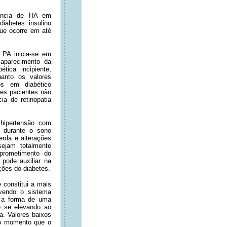
lência de HA em
iabetes insulino
ue ocorre em até
 PA inicia-se em
aparecimento da
ética incipiente,
anto os valores
os em diabético
es pacientes não
a de retinopatia
hipertensão com
o durante o sono
erda e alterações
sejam totalmente
prometimento do
pode auxiliar na
ões do diabetes.
 constitui a mais
lvendo o sistema
a a forma de uma
o se elevando ao
ta. Valores baixos
no momento que o