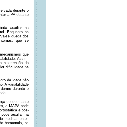
servada durante o
nter a PA durante
da auxiliar na
ural. Enquanto na
erva-se queda dos
intomas, que se
s mecanismos que
bilidade. Assim,
a hipertensão do
or dificuldade na
nto da idade não
. A variabilidade
 dorme durante o
odo.
nça concomitante
ato, a MAPA pode
ortostática e pós-
pode auxiliar na
 de medicamentos
ão hormonais, os