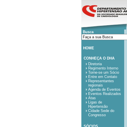
Busca
HOME
CONHEÇA O DHA
Diretoria
Regimento Interno
Torne-se um Sócio
Entre em Contato
Representantes
regionais
Agenda de Eventos
Eventos Realizados
Atas
Ligas de
Hipertensão
Cidade Sede do
Congresso
SÓCIOS