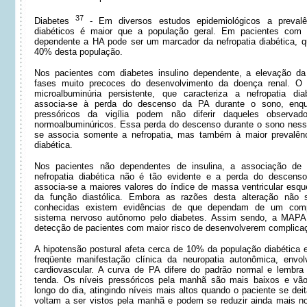
37
Diabetes
- Em diversos estudos epidemiológicos a preva
diabéticos é maior que a população geral. Em pacientes com d
dependente a HA pode ser um marcador da nefropatia diabética, q
40% desta população.
Nos pacientes com diabetes insulino dependente, a elevação da
fases muito precoces do desenvolvimento da doença renal. O 
microalbuminúria persistente, que caracteriza a nefropatia diab
associa-se à perda do descenso da PA durante o sono, enqu
pressóricos da vigília podem não diferir daqueles observad
normoalbuminúricos. Essa perda do descenso durante o sono ness
se associa somente a nefropatia, mas também à maior prevalênci
diabética.
Nos pacientes não dependentes de insulina, a associação de 
nefropatia diabética não é tão evidente e a perda do descens
associa-se a maiores valores do índice de massa ventricular esqu
da função diastólica. Embora as razões desta alteração não 
conhecidas existem evidências de que dependam de um com
sistema nervoso autônomo pelo diabetes. Assim sendo, a MAPA 
detecção de pacientes com maior risco de desenvolverem complicaç
A hipotensão postural afeta cerca de 10% da população diabética e
freqüente manifestação clínica da neuropatia autonômica, envo
cardiovascular. A curva de PA difere do padrão normal e lembr
tenda. Os níveis pressóricos pela manhã são mais baixos e vã
longo do dia, atingindo níveis mais altos quando o paciente se dei
voltam a ser vistos pela manhã e podem se reduzir ainda mais 