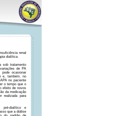
nsuficiência renal
ia dialítica.
a sob tratamento
s variações de PA
s pode ocasionar
4h e, também, no
MAPA no paciente
ecer o tempo que o
 o efeito de novos
nsão da medicação
r realizada para
pré-dialítico e
sso que a diálise
ção do padrão de