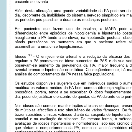
paciente se levanta.
Além desta alteração, uma grande variabilidade da PA pode ser ob
dia, decorrente da inabilidade do sistema nervoso simpático em ma
os períodos pós-prandiais e durante as mudanças posturais.
Em pacientes que fazem uso de insulina, a MAPA pode ain
diferenciação entre episódios de hipoglicemia e hipotensão post
hipoglicemia a PA tende a se elevar, na hipotensão postural, obs
níveis pressóricos no momento em que o paciente refere s
assemelham a uma crise hipoglicêmica.
38
Idosos
- O enrijecimento arterial e a redução da eficácia do
regulam a PA promovem no idoso aumentos da PAS e da sua varia
observam-se aumento da prevalência da HA, maior freqüência d
avental branco e hipotensão ortostática. Conseqüentemente, há mai
análise do comportamento da PA nessa faixa populacional.
Os estudos disponíveis sugerem que em indivíduos sadios o aume
modifica os valores médios da PA bem como a diferença vigília-sono
pressórica, porém, tende a se exacerbar. O idoso freqüentemente
dia, podendo justificar o encontro de quedas da PA durante este perí
Nos idosos são comuns manifestações atípicas de doenças, prese
de múltiplas afecções e uso simultâneo de vários fármacos. De f
trazer subsídios clínicos valiosos diante da suspeita de hipotensão 
prandial e na avaliação da síncope. Da mesma forma, o método 
avaliação de idosos hipertensos e normotensos, sob uso crônico
que afetam o comportamento da PA, como os antiinflamatórios n