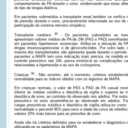
comportamento de PA durante o sono, evidenciando que estas alt
do tipo de terapia dialítica.
Em pacientes submetidos a transplante renal também se verifica 
de pressão durante o sono, provavelmente relacionada ao uso de 
participação do sistema nervoso simpático.
35
Transplante cardíaco
- Os pacientes submetidos ao trans
apresentam valores médios de PA de 24h (PAS e PAD) semelhante
em pacientes hipertensos essenciais. Atribui-se a elevação da P
drogas imunossupressoras e de glicocorticóides. Por outro lado,
maioria dos transplantados não apresenta queda durante o períod
pacientes a MAPA tem uma indicação mais precisa, na medida 
controle pressórico nas 24h, possa minimizar as complicações ca
relacionadas a hipertensão e ao uso de ciclosporina.
36
Crianças
- Não existem, até o momento, critérios estabelecid
normalidade para os índices obtidos com os registros de MAPA.
Em crianças normais, o valor de PAS e PAD de PA casual most
inferior às médias sistólica e diastólica da vigília e superior às 
diastólica de sono, ao contrário do observado nos adultos. Por outr
pressórico no sono assemelha-se ao observado em adultos. Pa
cargas pressóricas sistólica e diastólica de vigília utiliza-se como 
normalidade o percentil 95% para sexo e idade da curva de referênc
valores 10% mais baixos para as pressões de sono.
Ainda não há critérios definidos para se estabelecer o diagnóstico
utilizando-se os parâmetros da MAPA.